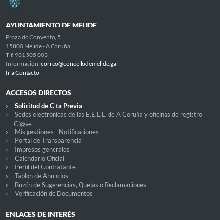
AYUNTAMIENTO DE MELIDE
Praza do Convento, 5
15800 Melide - A Coruña
Tlf. 981 505 003
Información:
correo@concellodemelide.gal
Ir a Contacto
ACCESOS DIRECTOS
Solicitud de Cita Previa
Sedes electrónicas de las E.E.L.L. de A Coruña y oficinas de registro
Cl@ve
Mis gestiones - Notificaciones
Portal de Transparencia
Impresos generales
Calendario Oficial
Perfil del Contratante
Tablón de Anuncios
Buzón de Sugerencias, Quejas o Reclamaciones
Verificación de Documentos
ENLACES DE INTERÉS