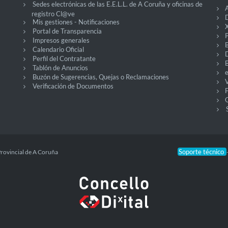
Sedes electrónicas de las E.E.L.L. de A Coruña y oficinas de
A
registro Cl@ve
D
Mis gestiones - Notificaciones
X
Portal de Transparencia
P
Impresos generales
Calendario Oficial
Perfil del Contratante
Tablón de Anuncios
Buzón de Sugerencias, Quejas o Reclamaciones
V
Verificación de Documentos
O
Soporte técnico
Provincial de A Coruña