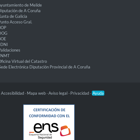
yuntamiento de Melide
iputación de A Coruña
unta de Galicia
unto Acceso Gral.
BOP
DOG
BOE
eDNI
alidaciones
FNMT
ficina Virtual del Catastro
Sede Electrónica Diputación Provincial de A Coruña
Accesibilidad
Mapa web
Aviso legal
Privacidad
Ayuda
-
-
-
-
-