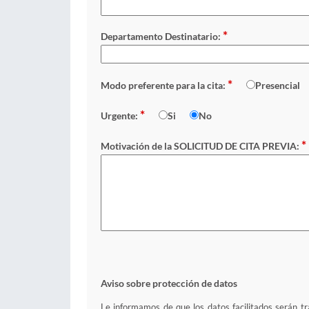
*
Departamento Destinatario:
*
Modo preferente para la cita:
Presencial
*
Urgente:
Si
No
*
Motivación de la SOLICITUD DE CITA PREVIA:
Aviso sobre protección de datos
Le informamos de que los datos facilitados serán tra