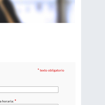
*
texto obligatorio
:
*
a horaria: