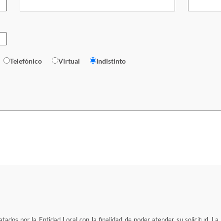
Telefónico
Virtual
Indistinto
tados por la Entidad Local con la finalidad de poder atender su solicitud. La